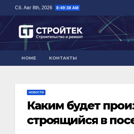
Перейти
Сб. Авг 8th, 2026
8:49:39 AM
к
содержимому
HOME
КОНТАКТЫ
НОВОСТИ
Каким будет прои
строящийся в пос