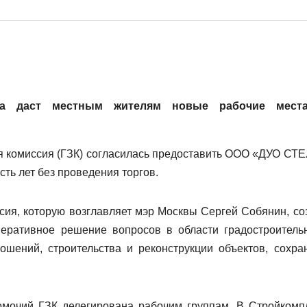
кса даст местным жителям новые рабочие места
ая комиссия (ГЗК) согласилась предоставить ООО «ДУО СТ
сть лет без проведения торгов.
сия, которую возглавляет мэр Москвы Сергей Собянин, со
перативное решение вопросов в области градостроитель
ошений, строительства и реконструкции объектов, сохра
омочий ГЗК делегирована рабочим группам. В Стройкомп