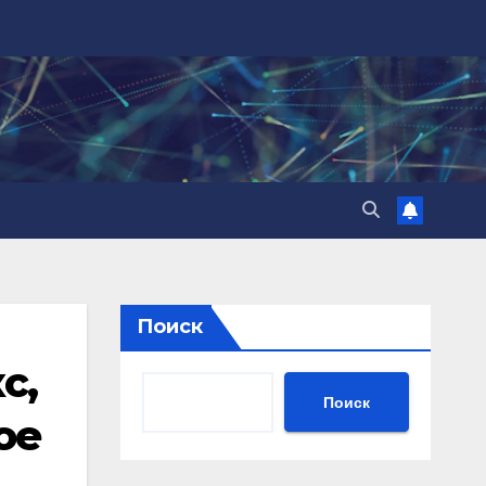
Поиск
с,
Поиск
ое