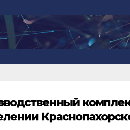
зводственный комплек
елении Краснопахорск