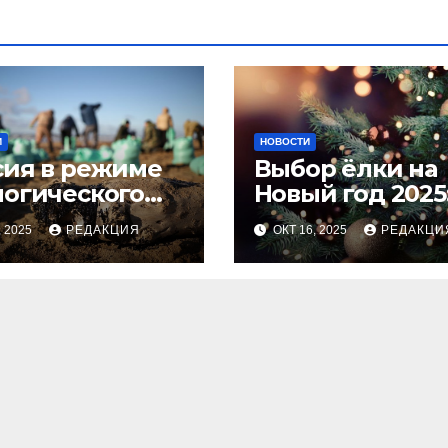
И
НОВОСТИ
сия в режиме
Выбор ёлки на
логического
Новый год 2025
оса
тренды и сове
, 2025
РЕДАКЦИЯ
ОКТ 16, 2025
РЕДАКЦИ
для идеальног
праздника