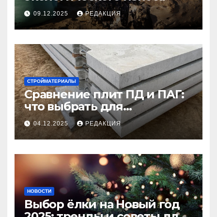
09.12.2025
РЕДАКЦИЯ
СТРОЙМАТЕРИАЛЫ
Сравнение плит ПД и ПАГ:
что выбрать для
долговечного и прочного
04.12.2025
РЕДАКЦИЯ
покрытия
НОВОСТИ
Выбор ёлки на Новый год
2025: тренды и советы для