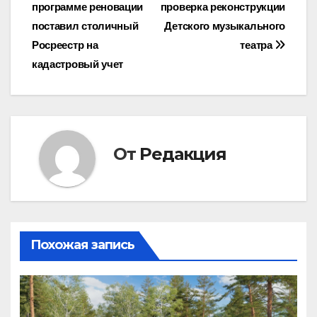
программе реновации
проверка реконструкции
по
поставил столичный
Детского музыкального
записям
Росреестр на
театра
кадастровый учет
От
Редакция
Похожая запись