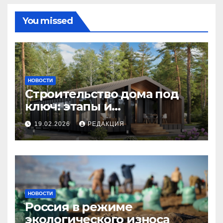
You missed
НОВОСТИ
Строительство дома под
ключ: этапы и
планирование бюджета
19.02.2026
РЕДАКЦИЯ
НОВОСТИ
Россия в режиме
экологического износа