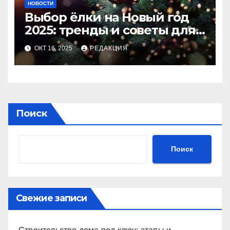
НОВОСТИ
Выбор ёлки на Новый год
2025: тренды и советы для
идеального праздника
ОКТ 16, 2025
РЕДАКЦИЯ
Поиск
Поиск
Свежие записи