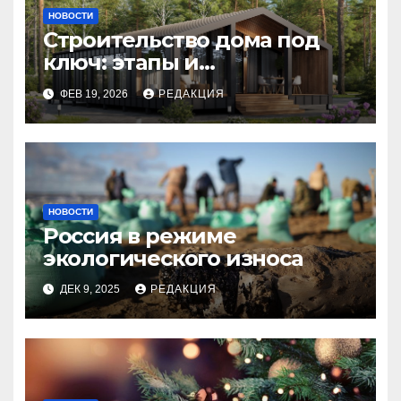
НОВОСТИ
Строительство дома под
ключ: этапы и
планирование бюджета
ФЕВ 19, 2026
РЕДАКЦИЯ
НОВОСТИ
Россия в режиме
экологического износа
ДЕК 9, 2025
РЕДАКЦИЯ