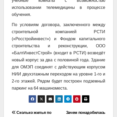
учебные комнаты с возможностью
использовании телемедицины в процессе
обучения.
По условиям договора, заключенного между
строительной компанией РСТИ
(«Росстройинвест») и Фондом капитального
строительства и реконструкции, ООО
«БалтИнвестСтрой» (входит в РСТИ) возведёт
новый корпус за два с половиной года. Здание
для ОМЭП соединят с действующим корпусом
НИИ двухэтажным переходом на уровне 1-го и
2-го этажей. Рядом будет построен подземный
паркинг на 64 машиноместа.
Навигация
Сколько жилья по
Зачем понадобилась