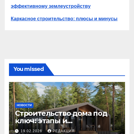
эффективному землеустройству
Каркасное строительство: плюсы и минусы
You missed
НОВОСТИ
Строительство дома под
ключ: этапы и
планирование бюджета
19.02.2026
РЕДАКЦИЯ