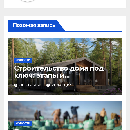
Похожая запись
НОВОСТИ
Строительство дома под
ключ: этапы и
планирование бюджета
ФЕВ 19, 2026
РЕДАКЦИЯ
НОВОСТИ