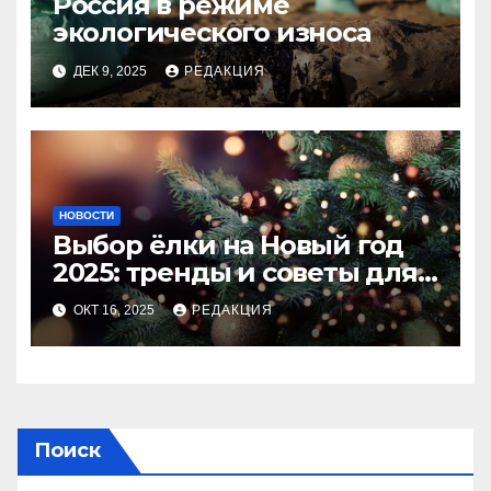
Россия в режиме
экологического износа
ДЕК 9, 2025
РЕДАКЦИЯ
НОВОСТИ
Выбор ёлки на Новый год
2025: тренды и советы для
идеального праздника
ОКТ 16, 2025
РЕДАКЦИЯ
Поиск