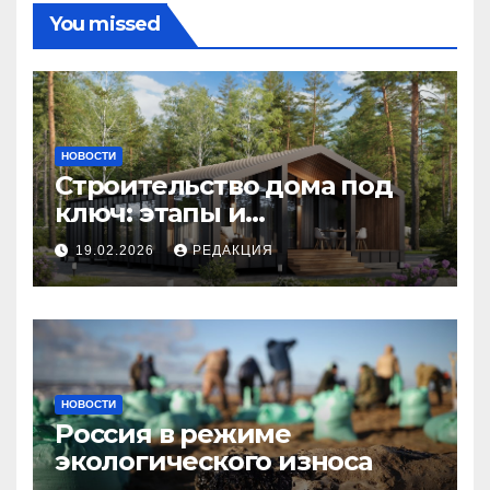
You missed
НОВОСТИ
Строительство дома под
ключ: этапы и
планирование бюджета
19.02.2026
РЕДАКЦИЯ
НОВОСТИ
Россия в режиме
экологического износа