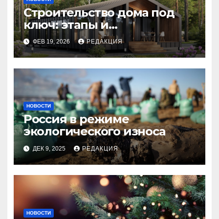
Строительство дома под
ключ: этапы и
планирование бюджета
ФЕВ 19, 2026
РЕДАКЦИЯ
НОВОСТИ
Россия в режиме
экологического износа
ДЕК 9, 2025
РЕДАКЦИЯ
НОВОСТИ