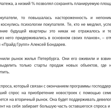
латежа, а низкий % позволял сохранять планируемую площ
окупатели, то повышалась настороженность и непони
оснулись психологии покупателя. Те, кто не медлил, усп
яние будущей квартиры это никак не отражалось и те
ез него придерживались в основном своих планов», – от
и «Прайд Групп» Алексей Бондарев.
енили рынок жилья Петербурга. Они его оживили и взвин
выделить только старты продаж новых объектов, где 
пить.
спроса, который связан с окончанием программы господдер
оший спрос на приобретение новостроек с помощью сем
яется на вторичный рынок. Она будет поддерживать девело
нт на себя забирает большую часть оставшегося спроса и 