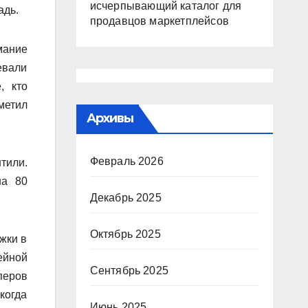
исчерпывающий каталог для
адь.
продавцов маркетплейсов
мание
евали
, кто
метил
Архивы
Февраль 2026
тили.
на 80
Декабрь 2025
Октябрь 2025
жки в
ейной
Сентябрь 2025
перов
когда
Июнь 2025