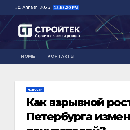
Перейти
Вс. Авг 9th, 2026
12:53:21 PM
к
содержимому
HOME
КОНТАКТЫ
НОВОСТИ
Как взрывной рос
Петербурга изме