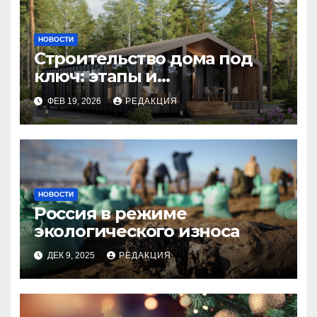
НОВОСТИ
Строительство дома под
ключ: этапы и
планирование бюджета
ФЕВ 19, 2026
РЕДАКЦИЯ
НОВОСТИ
Россия в режиме
экологического износа
ДЕК 9, 2025
РЕДАКЦИЯ