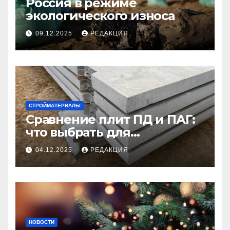
Россия в режиме
экологического износа
09.12.2025
РЕДАКЦИЯ
СТРОЙМАТЕРИАЛЫ
Сравнение плит ПД и ПАГ:
что выбрать для
долговечного и прочного
04.12.2025
РЕДАКЦИЯ
покрытия
НОВОСТИ