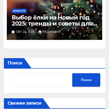
НОВОСТИ
Выбор ёлки на Новый год
2025: тренды и советы для
идеального праздника
ОКТ 16, 2025
РЕДАКЦИЯ
Поиск
Поиск
Свежие записи