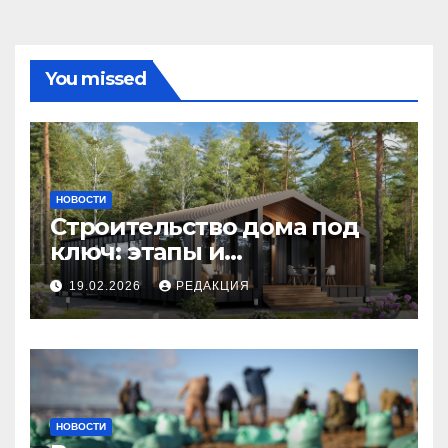
You missed
НОВОСТИ
Строительство дома под
ключ: этапы и
планирование бюджета
19.02.2026
РЕДАКЦИЯ
НОВОСТИ