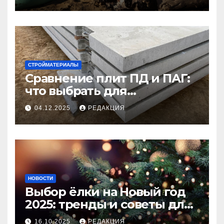
СТРОЙМАТЕРИАЛЫ
Сравнение плит ПД и ПАГ:
что выбрать для
долговечного и прочного
04.12.2025
РЕДАКЦИЯ
покрытия
НОВОСТИ
Выбор ёлки на Новый год
2025: тренды и советы для
идеального праздника
16.10.2025
РЕДАКЦИЯ