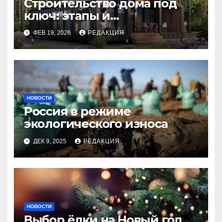
Строительство дома под
ключ: этапы и
планирование бюджета
ФЕВ 19, 2026
РЕДАКЦИЯ
НОВОСТИ
Россия в режиме
экологического износа
ДЕК 9, 2025
РЕДАКЦИЯ
НОВОСТИ
Выбор ёлки на Новый год