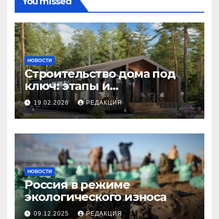
You missed
НОВОСТИ
Строительство дома под
ключ: этапы и
планирование бюджета
19.02.2026
РЕДАКЦИЯ
НОВОСТИ
Россия в режиме
экологического износа
09.12.2025
РЕДАКЦИЯ