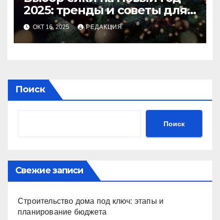
2025: тренды и советы для
идеального праздника
ОКТ 16, 2025
РЕДАКЦИЯ
Поиск
Поиск
Свежие записи
Строительство дома под ключ: этапы и
планирование бюджета