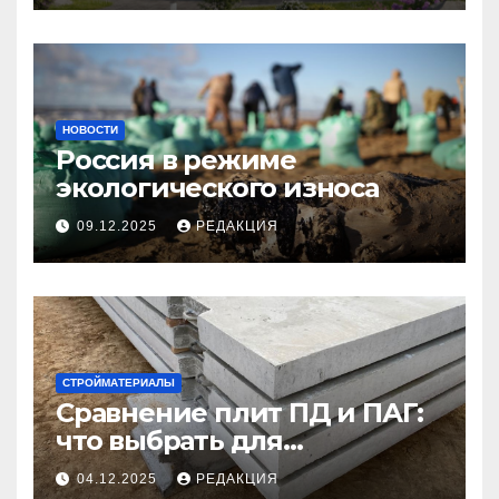
НОВОСТИ
Россия в режиме
экологического износа
09.12.2025
РЕДАКЦИЯ
СТРОЙМАТЕРИАЛЫ
Сравнение плит ПД и ПАГ:
что выбрать для
долговечного и прочного
04.12.2025
РЕДАКЦИЯ
покрытия