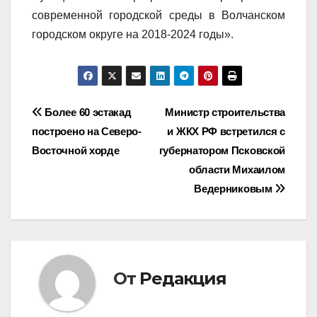
современной городской среды в Волчанском
городском округе на 2018-2024 годы».
Навигация
Более 60 эстакад
Министр строительства
построено на Северо-
и ЖКХ РФ встретился с
по
Восточной хорде
губернатором Псковской
записям
области Михаилом
Ведерниковым
От
Редакция