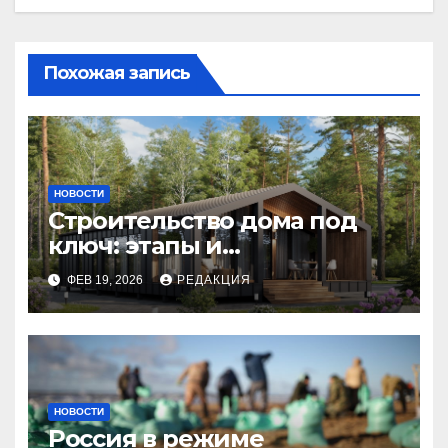
Похожая запись
НОВОСТИ
Строительство дома под
ключ: этапы и
планирование бюджета
ФЕВ 19, 2026
РЕДАКЦИЯ
НОВОСТИ
Россия в режиме