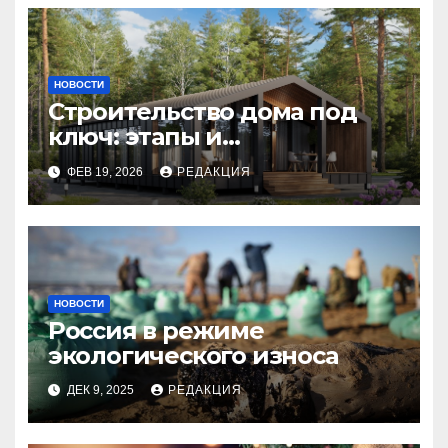
НОВОСТИ
Строительство дома под
ключ: этапы и
планирование бюджета
ФЕВ 19, 2026
РЕДАКЦИЯ
НОВОСТИ
Россия в режиме
экологического износа
ДЕК 9, 2025
РЕДАКЦИЯ