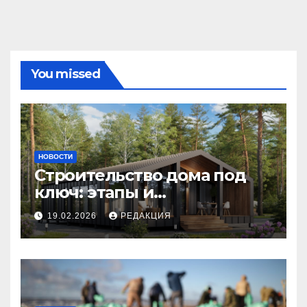
You missed
НОВОСТИ
Строительство дома под
ключ: этапы и
планирование бюджета
19.02.2026
РЕДАКЦИЯ