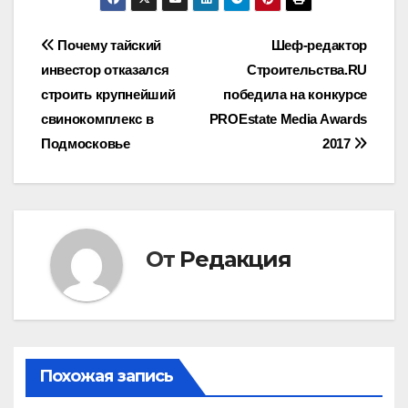
Навигация
Почему тайский
Шеф-редактор
инвестор отказался
Строительства.RU
по
строить крупнейший
победила на конкурсе
записям
свинокомплекс в
PROEstate Media Awards
Подмосковье
2017
От
Редакция
Похожая запись