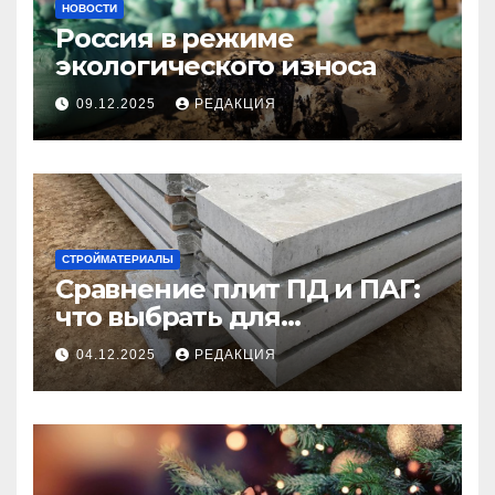
НОВОСТИ
Россия в режиме
экологического износа
09.12.2025
РЕДАКЦИЯ
СТРОЙМАТЕРИАЛЫ
Сравнение плит ПД и ПАГ:
что выбрать для
долговечного и прочного
04.12.2025
РЕДАКЦИЯ
покрытия