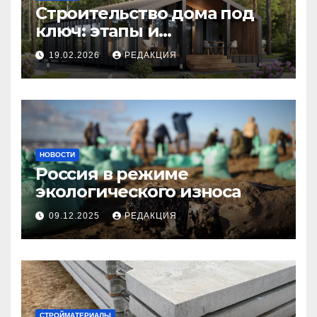
Строительство дома под
ключ: этапы и
планирование бюджета
19.02.2026
РЕДАКЦИЯ
НОВОСТИ
Россия в режиме
экологического износа
09.12.2025
РЕДАКЦИЯ
СТРОЙМАТЕРИАЛЫ