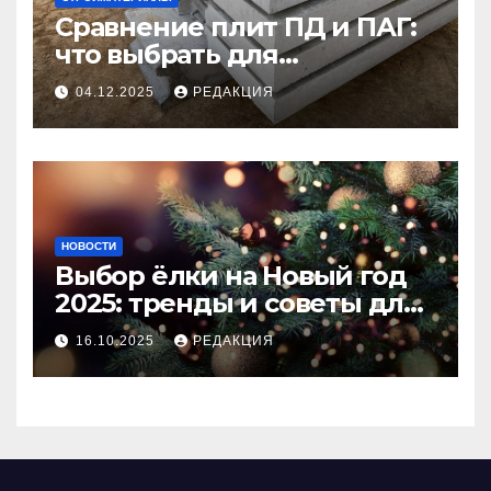
Сравнение плит ПД и ПАГ:
что выбрать для
долговечного и прочного
04.12.2025
РЕДАКЦИЯ
покрытия
НОВОСТИ
Выбор ёлки на Новый год
2025: тренды и советы для
идеального праздника
16.10.2025
РЕДАКЦИЯ