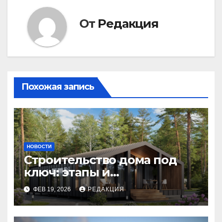
От
Редакция
Похожая запись
НОВОСТИ
Строительство дома под
ключ: этапы и
планирование бюджета
ФЕВ 19, 2026
РЕДАКЦИЯ