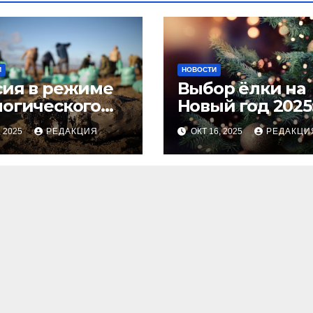
И
НОВОСТИ
сия в режиме
Выбор ёлки на
логического
Новый год 2025
оса
тренды и сове
, 2025
РЕДАКЦИЯ
ОКТ 16, 2025
РЕДАКЦИ
для идеальног
праздника