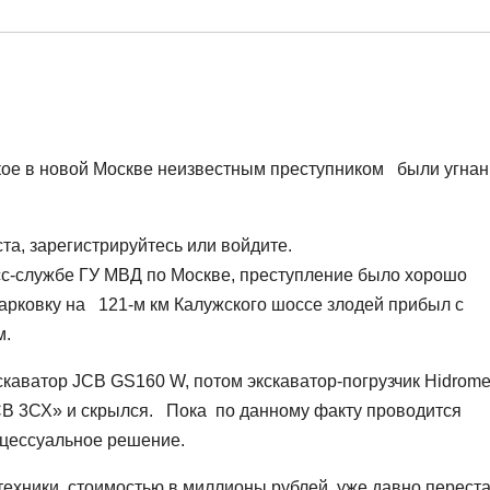
ское в новой Москве неизвестным преступником были угна
а, зарегистрируйтесь или войдите.
сс-службе ГУ МВД по Москве, преступление было хорошо
парковку на 121-м км Калужского шоссе злодей прибыл с
ом.
кскаватор JCB GS160 W, потом экскаватор-погрузчик Hidrom
JCB 3СХ» и скрылся. Пока по данному факту проводится
оцессуальное решение.
техники, стоимостью в миллионы рублей, уже давно перест