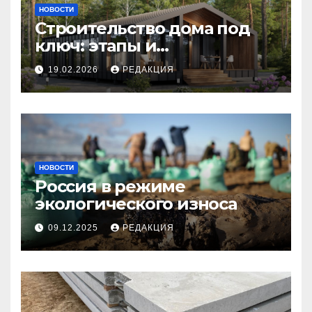
НОВОСТИ
Строительство дома под
ключ: этапы и
планирование бюджета
19.02.2026
РЕДАКЦИЯ
НОВОСТИ
Россия в режиме
экологического износа
09.12.2025
РЕДАКЦИЯ