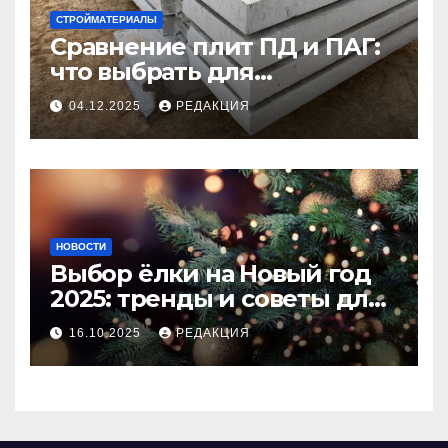
СТРОЙМАТЕРИАЛЫ
Сравнение плит ПД и ПАГ:
что выбрать для
долговечного и прочного
04.12.2025
РЕДАКЦИЯ
покрытия
НОВОСТИ
Выбор ёлки на Новый год
2025: тренды и советы для
идеального праздника
16.10.2025
РЕДАКЦИЯ