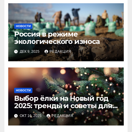
НОВОСТИ
Россия в режиме
экологического износа
ДЕК 9, 2025
РЕДАКЦИЯ
НОВОСТИ
Выбор ёлки на Новый год
2025: тренды и советы для
идеального праздника
ОКТ 16, 2025
РЕДАКЦИЯ