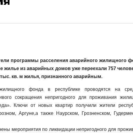
ия
тели программы расселения аварийного жилищного ф
е жилье из аварийных домов уже переехали 757 челове
тыс. кв. м жилья, признанного аварийным.
жилищного фонда в республике проводятся на сре
чивого сокращения непригодного для проживания жили
да». Ключи от новых квартир получили жители респуб
зном, Аргуне,а также Наурском, Грозненском, Гудерме
лнены мероприятия по ликвидации непригодного для прожи