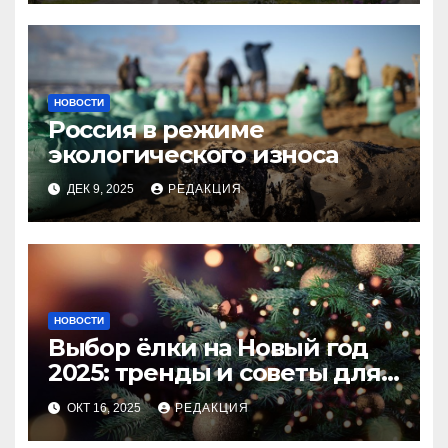
НОВОСТИ
Россия в режиме
экологического износа
ДЕК 9, 2025
РЕДАКЦИЯ
НОВОСТИ
Выбор ёлки на Новый год
2025: тренды и советы для
идеального праздника
ОКТ 16, 2025
РЕДАКЦИЯ