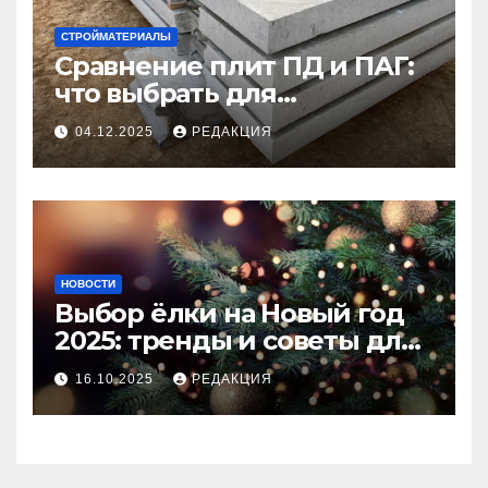
СТРОЙМАТЕРИАЛЫ
Сравнение плит ПД и ПАГ:
что выбрать для
долговечного и прочного
04.12.2025
РЕДАКЦИЯ
покрытия
НОВОСТИ
Выбор ёлки на Новый год
2025: тренды и советы для
идеального праздника
16.10.2025
РЕДАКЦИЯ