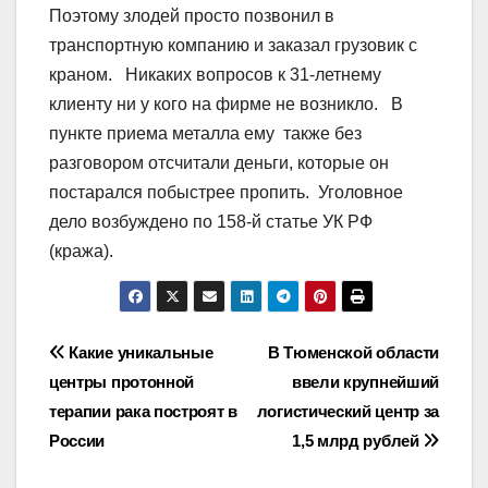
Поэтому злодей просто позвонил в
транспортную компанию и заказал грузовик с
краном. Никаких вопросов к 31-летнему
клиенту ни у кого на фирме не возникло. В
пункте приема металла ему также без
разговором отсчитали деньги, которые он
постарался побыстрее пропить. Уголовное
дело возбуждено по 158-й статье УК РФ
(кража).
Навигация
Какие уникальные
В Тюменской области
центры протонной
ввели крупнейший
по
терапии рака построят в
логистический центр за
записям
России
1,5 млрд рублей