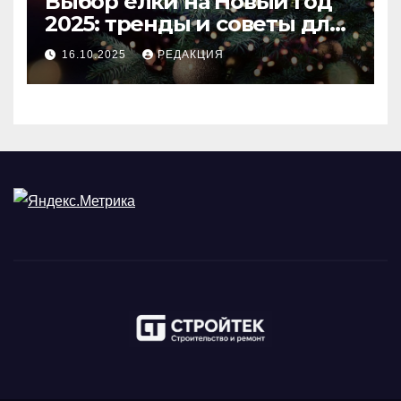
Выбор ёлки на Новый год
2025: тренды и советы для
идеального праздника
16.10.2025
РЕДАКЦИЯ