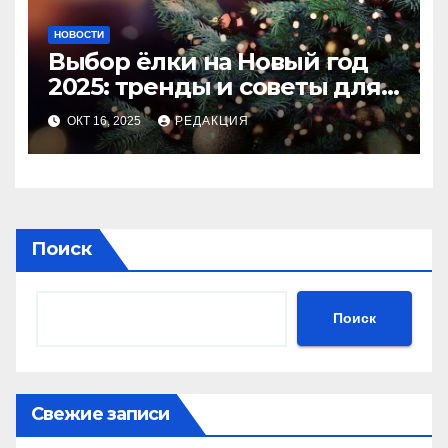
НОВОСТИ
Выбор ёлки на Новый год
2025: тренды и советы для
идеального праздника
ОКТ 16, 2025
РЕДАКЦИЯ
Поиск
Поиск
Свежие записи