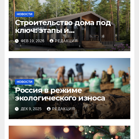
НОВОСТИ
Строительство дома под
ключ: этапы и
планирование бюджета
ФЕВ 19, 2026
РЕДАКЦИЯ
НОВОСТИ
Россия в режиме
экологического износа
ДЕК 9, 2025
РЕДАКЦИЯ