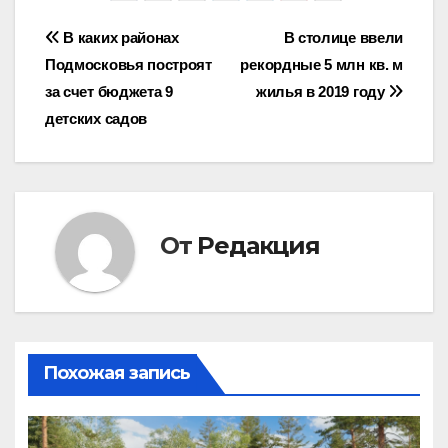
Навигация
В каких районах
В столице ввели
Подмосковья построят
рекордные 5 млн кв. м
по
за счет бюджета 9
жилья в 2019 году
записям
детских садов
От
Редакция
Похожая запись