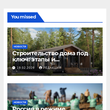
You missed
НОВОСТИ
Строительство дома под
ключ: этапы и
планирование бюджета
19.02.2026
РЕДАКЦИЯ
НОВОСТИ
Россия в режиме