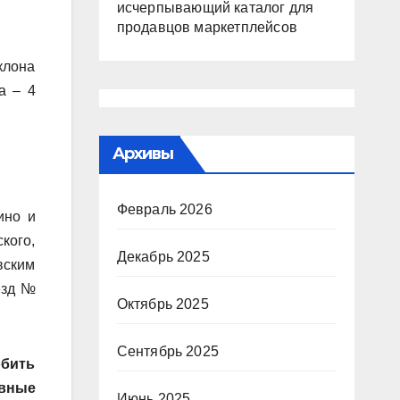
исчерпывающий каталог для
продавцов маркетплейсов
клона
а – 4
Архивы
Февраль 2026
ино и
кого,
Декабрь 2025
вским
езд №
Октябрь 2025
Сентябрь 2025
обить
овные
Июнь 2025