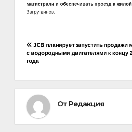
магистрали и обеспечивать проезд к жило
Загрутдинов.
Навигация
JCB планирует запустить продажи 
с водородными двигателями к концу 
по
года
записям
От
Редакция