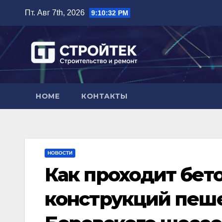
Перейти
Пт. Авг 7th, 2026
9:10:33 PM
к
содержимому
HOME
КОНТАКТЫ
НОВОСТИ
Как проходит бет
конструкций пеш