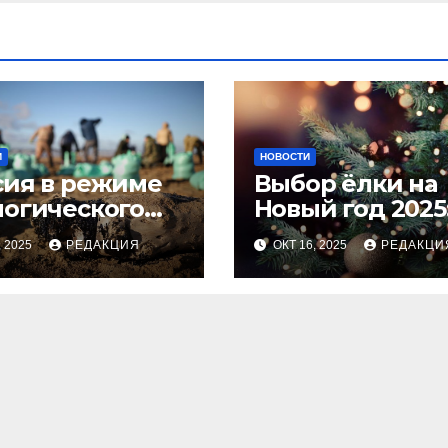
И
НОВОСТИ
сия в режиме
Выбор ёлки на
логического
Новый год 2025
оса
тренды и сове
, 2025
РЕДАКЦИЯ
ОКТ 16, 2025
РЕДАКЦИ
для идеальног
праздника