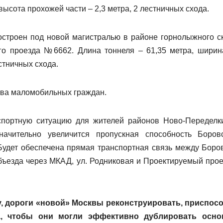
высота прохожей части – 2,3 метра, 2 лестничных схода.
троен под новой магистралью в районе горнолыжного с
го проезда №6662. Длина тоннеля – 61,35 метра, ширин
естничных схода.
тва маломобильных граждан.
спортную ситуацию для жителей районов Ново-Переделк
ачительно увеличится пропускная способность Боровс
 Будет обеспечена прямая транспортная связь между Боро
бъезда через МКАД, ул. Родниковая и Проектируемый про
у, дороги «новой» Москвы реконструировать, приспос
а, чтобы они могли эффективно дублировать осн