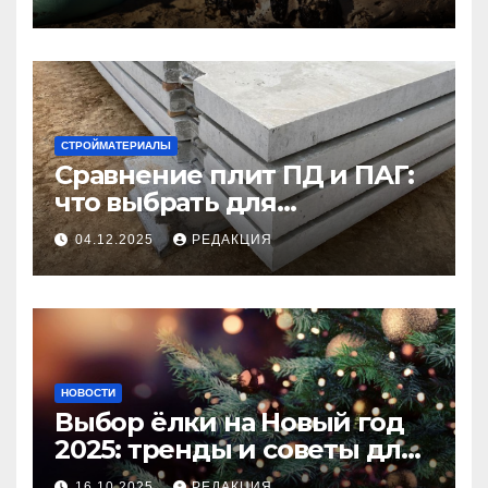
СТРОЙМАТЕРИАЛЫ
Сравнение плит ПД и ПАГ:
что выбрать для
долговечного и прочного
04.12.2025
РЕДАКЦИЯ
покрытия
НОВОСТИ
Выбор ёлки на Новый год
2025: тренды и советы для
идеального праздника
16.10.2025
РЕДАКЦИЯ