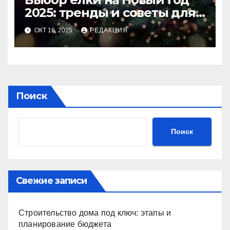
2025: тренды и советы для
идеального праздника
ОКТ 16, 2025
РЕДАКЦИЯ
Поиск
Поиск
Свежие записи
Строительство дома под ключ: этапы и
планирование бюджета