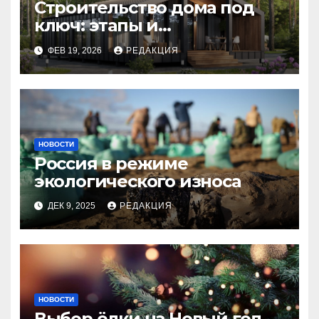
Строительство дома под
ключ: этапы и
планирование бюджета
ФЕВ 19, 2026
РЕДАКЦИЯ
НОВОСТИ
Россия в режиме
экологического износа
ДЕК 9, 2025
РЕДАКЦИЯ
НОВОСТИ
Выбор ёлки на Новый год