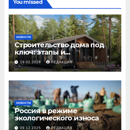
You missed
НОВОСТИ
Строительство дома под
ключ: этапы и
планирование бюджета
19.02.2026
РЕДАКЦИЯ
НОВОСТИ
Россия в режиме
экологического износа
09.12.2025
РЕДАКЦИЯ