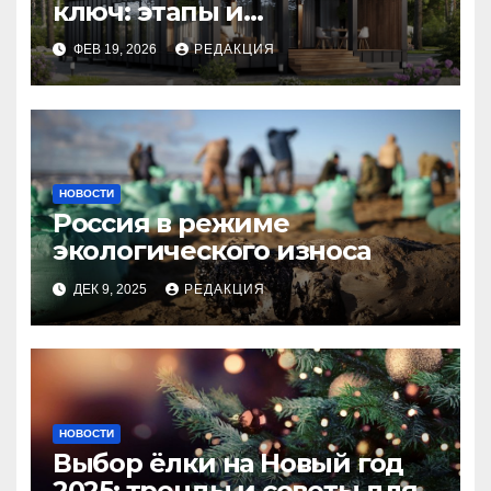
ключ: этапы и
планирование бюджета
ФЕВ 19, 2026
РЕДАКЦИЯ
НОВОСТИ
Россия в режиме
экологического износа
ДЕК 9, 2025
РЕДАКЦИЯ
НОВОСТИ
Выбор ёлки на Новый год
2025: тренды и советы для