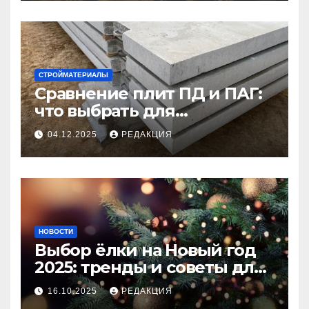
СТРОЙМАТЕРИАЛЫ
Сравнение плит ПД и ПАГ:
что выбрать для
долговечного и прочного
04.12.2025
РЕДАКЦИЯ
покрытия
НОВОСТИ
Выбор ёлки на Новый год
2025: тренды и советы для
идеального праздника
16.10.2025
РЕДАКЦИЯ