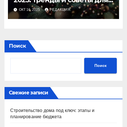
идеального праздника
ОКТ 16, 2025
РЕДАКЦИЯ
Поиск
Поиск
Свежие записи
Строительство дома под ключ: этапы и
планирование бюджета