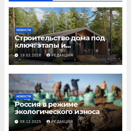
НОВОСТИ
Строительство дома под
ключ: этапы и
планирование бюджета
19.02.2026
РЕДАКЦИЯ
НОВОСТИ
Россия в режиме
экологического износа
09.12.2025
РЕДАКЦИЯ