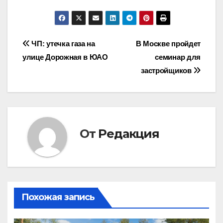
Навигация
ЧП: утечка газа на
В Москве пройдет
улице Дорожная в ЮАО
семинар для
по
застройщиков
записям
От
Редакция
Похожая запись