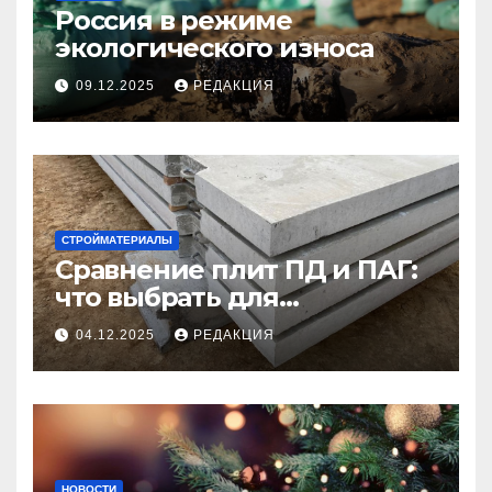
Россия в режиме
экологического износа
09.12.2025
РЕДАКЦИЯ
СТРОЙМАТЕРИАЛЫ
Сравнение плит ПД и ПАГ:
что выбрать для
долговечного и прочного
04.12.2025
РЕДАКЦИЯ
покрытия
НОВОСТИ