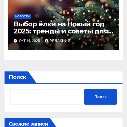
НОВОСТИ
Выбор ёлки на Новый год
2025: тренды и советы для
идеального праздника
ОКТ 16, 2025
РЕДАКЦИЯ
Поиск
Поиск
Свежие записи