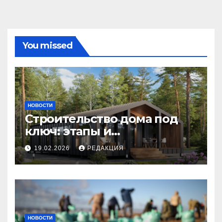
You missed
НОВОСТИ
Строительство дома под
ключ: этапы и
планирование бюджета
19.02.2026
РЕДАКЦИЯ
НОВОСТИ