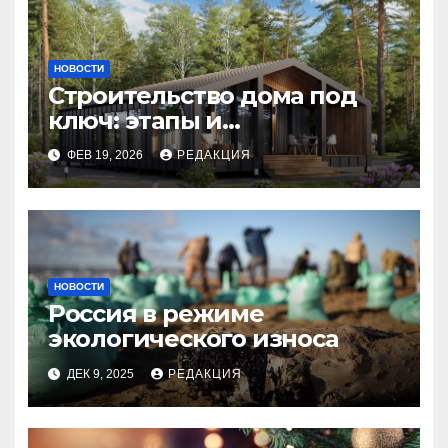
НОВОСТИ
Строительство дома под
ключ: этапы и
планирование бюджета
ФЕВ 19, 2026
РЕДАКЦИЯ
НОВОСТИ
Россия в режиме
экологического износа
ДЕК 9, 2025
РЕДАКЦИЯ