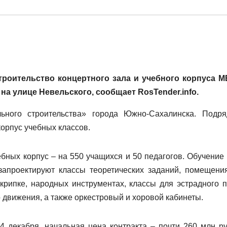
троительство концертного зала и учебного корпуса 
а улице Невельского, сообщает RosTender.info.
ьного строительства» города Южно-Сахалинска. Подря
корпус учебных классов.
бных корпус – на 550 учащихся и 50 педагогов. Обучение 
запроектируют классы теоретических заданий, помещени
скрипке, народных инструментах, классы для эстрадного п
 движения, а также оркестровый и хоровой кабинеты.
4 декабря, начальная цена контракта – почти 260 млн ру