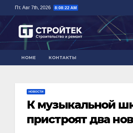
Перейти
Пт. Авг 7th, 2026
8:08:23 AM
к
содержимому
HOME
КОНТАКТЫ
НОВОСТИ
К музыкальной ш
пристроят два но