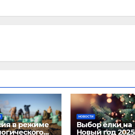
И
НОВОСТИ
сия в режиме
Выбор ёлки на
логического
Новый год 2025