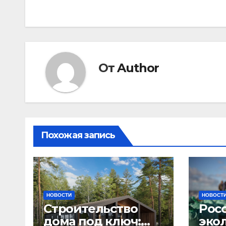
по
записям
От
Author
Похожая запись
НОВОСТИ
НОВОСТ
Строительство
Рос
дома под ключ:
эко