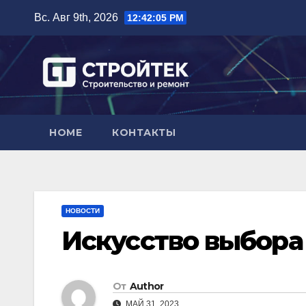
Перейти
Вс. Авг 9th, 2026
12:42:06 PM
к
содержимому
HOME
КОНТАКТЫ
НОВОСТИ
Искусство выбора
От
Author
МАЙ 31, 2023