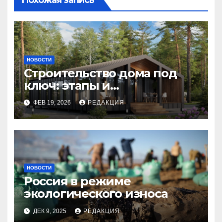
Похожая запись
НОВОСТИ
Строительство дома под
ключ: этапы и
планирование бюджета
ФЕВ 19, 2026
РЕДАКЦИЯ
НОВОСТИ
Россия в режиме
экологического износа
ДЕК 9, 2025
РЕДАКЦИЯ