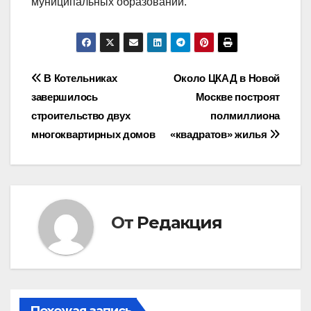
муниципальных образований.
Навигация
В Котельниках
Около ЦКАД в Новой
завершилось
Москве построят
по
строительство двух
полмиллиона
записям
многоквартирных домов
«квадратов» жилья
От
Редакция