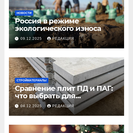
НОВОСТИ
Россия в режиме
экологического износа
09.12.2025
РЕДАКЦИЯ
СТРОЙМАТЕРИАЛЫ
Сравнение плит ПД и ПАГ:
что выбрать для
долговечного и прочного
04.12.2025
РЕДАКЦИЯ
покрытия