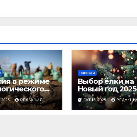
И
НОВОСТИ
сия в режиме
Выбор ёлки на
логического
Новый год 2025
оса
тренды и сове
, 2025
РЕДАКЦИЯ
ОКТ 16, 2025
РЕДАКЦИ
для идеальног
праздника