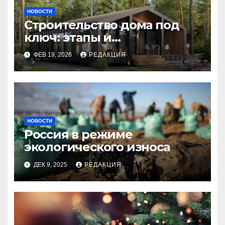
НОВОСТИ
Строительство дома под
ключ: этапы и
планирование бюджета
ФЕВ 19, 2026
РЕДАКЦИЯ
НОВОСТИ
Россия в режиме
экологического износа
ДЕК 9, 2025
РЕДАКЦИЯ