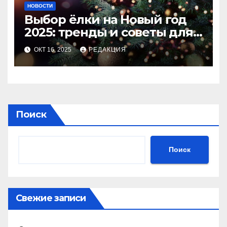
НОВОСТИ
Выбор ёлки на Новый год
2025: тренды и советы для
идеального праздника
ОКТ 16, 2025
РЕДАКЦИЯ
Поиск
Поиск
Свежие записи