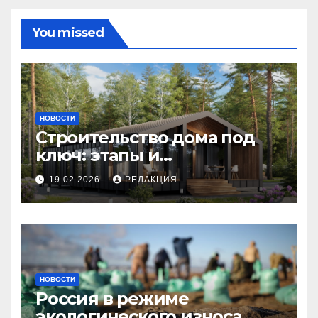
You missed
НОВОСТИ
Строительство дома под
ключ: этапы и
планирование бюджета
19.02.2026
РЕДАКЦИЯ
НОВОСТИ
Россия в режиме
экологического износа