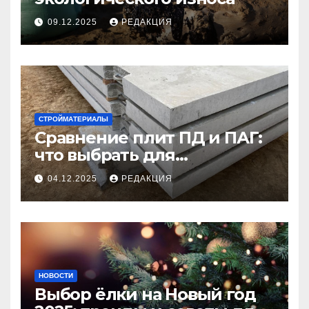
09.12.2025
РЕДАКЦИЯ
СТРОЙМАТЕРИАЛЫ
Сравнение плит ПД и ПАГ:
что выбрать для
долговечного и прочного
04.12.2025
РЕДАКЦИЯ
покрытия
НОВОСТИ
Выбор ёлки на Новый год