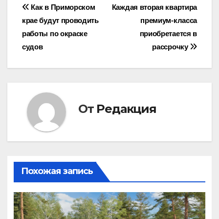
Навигация
Как в Приморском
Каждая вторая квартира
крае будут проводить
премиум-класса
по
работы по окраске
приобретается в
записям
судов
рассрочку
От
Редакция
Похожая запись