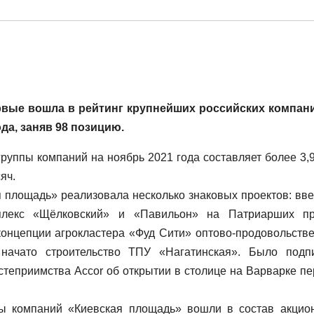
рвые вошла в рейтинг крупнейших российских компан
ода, заняв 98 позицию.
уппы компаний на ноябрь 2021 года составляет более 3,9
яч.
 площадь» реализовала несколько знаковых проектов: вв
плекс «Щёлковский» и «Павильон» на Патриарших пр
концепции агрокластера «Фуд Сити» оптово-продовольств
начато строительство ТПУ «Нагатинская». Было подп
теприимства Accor об открытии в столице на Варварке пе
пы компаний «Киевская площадь» вошли в состав акцио