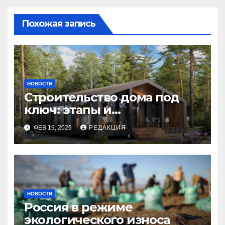
Похожая запись
НОВОСТИ
Строительство дома под
ключ: этапы и
планирование бюджета
ФЕВ 19, 2026
РЕДАКЦИЯ
НОВОСТИ
Россия в режиме
экологического износа