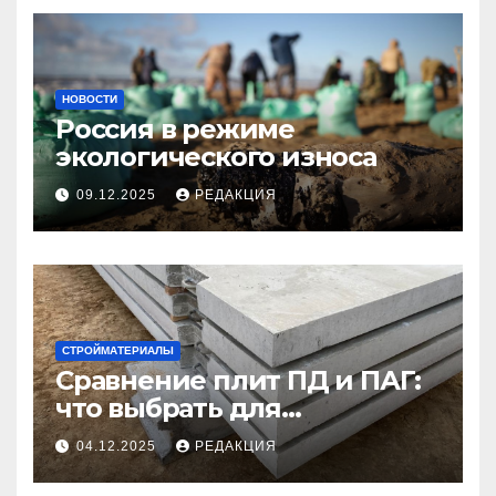
НОВОСТИ
Россия в режиме
экологического износа
09.12.2025
РЕДАКЦИЯ
СТРОЙМАТЕРИАЛЫ
Сравнение плит ПД и ПАГ:
что выбрать для
долговечного и прочного
04.12.2025
РЕДАКЦИЯ
покрытия