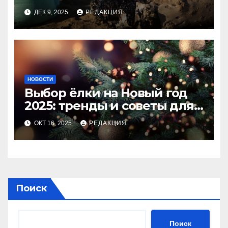
ДЕК 9, 2025
РЕДАКЦИЯ
НОВОСТИ
Выбор ёлки на Новый год
2025: тренды и советы для
идеального праздника
ОКТ 16, 2025
РЕДАКЦИЯ
Поиск
Поиск