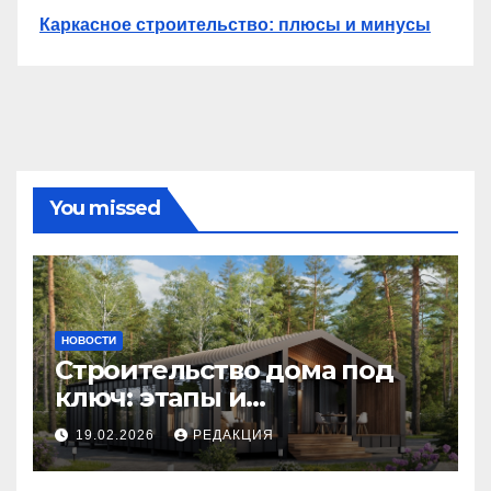
Каркасное строительство: плюсы и минусы
You missed
НОВОСТИ
Строительство дома под
ключ: этапы и
планирование бюджета
19.02.2026
РЕДАКЦИЯ