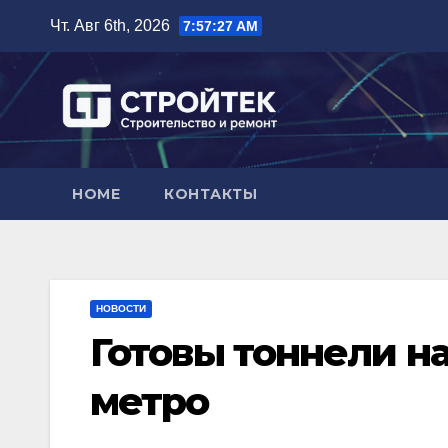
Перейти
Чт. Авг 6th, 2026
7:57:28 AM
к
содержимому
HOME
КОНТАКТЫ
НОВОСТИ
Готовы тоннели н
метро