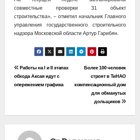
совместные проверки 31 объект
строительства», – отметил начальник Главного
управления государственного строительного
надзора Московской области Артур Гарибян.
Навигация
Работы на I и II этапах
Более 100 человек
обхода Аксая идут с
строят в ТиНАО
по
опережением графика
компенсационный дом
записям
для обманутых
дольщиков