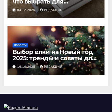
что выбрать для
долговечного и прочного
04.12.2025
РЕДАКЦИЯ
покрытия
НОВОСТИ
Выбор ёлки на Новый год
2025: тренды и советы для
идеального праздника
16.10.2025
РЕДАКЦИЯ