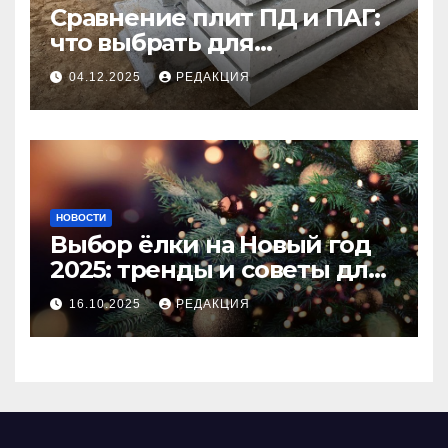
Сравнение плит ПД и ПАГ:
что выбрать для
долговечного и прочного
04.12.2025
РЕДАКЦИЯ
покрытия
НОВОСТИ
Выбор ёлки на Новый год
2025: тренды и советы для
идеального праздника
16.10.2025
РЕДАКЦИЯ