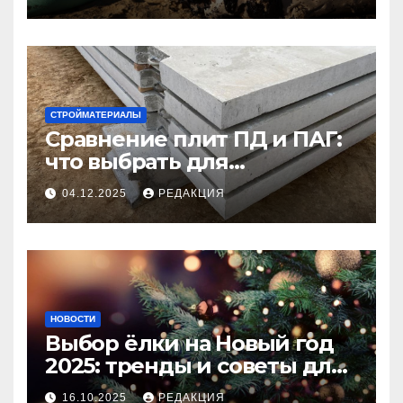
СТРОЙМАТЕРИАЛЫ
Сравнение плит ПД и ПАГ:
что выбрать для
долговечного и прочного
04.12.2025
РЕДАКЦИЯ
покрытия
НОВОСТИ
Выбор ёлки на Новый год
2025: тренды и советы для
идеального праздника
16.10.2025
РЕДАКЦИЯ