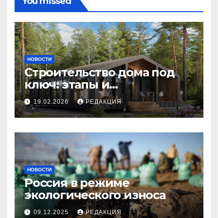
You missed
НОВОСТИ
Строительство дома под
ключ: этапы и
планирование бюджета
19.02.2026
РЕДАКЦИЯ
НОВОСТИ
Россия в режиме
экологического износа
09.12.2025
РЕДАКЦИЯ