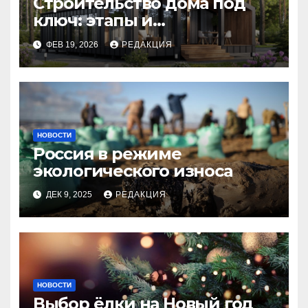
Строительство дома под
ключ: этапы и
планирование бюджета
ФЕВ 19, 2026
РЕДАКЦИЯ
НОВОСТИ
Россия в режиме
экологического износа
ДЕК 9, 2025
РЕДАКЦИЯ
НОВОСТИ
Выбор ёлки на Новый год