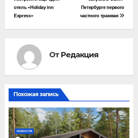
по
отель «Holiday inn
Петербурге первого
записям
Express»
частного трамвая
От
Редакция
Похожая запись
НОВОСТИ