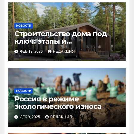
НОВОСТИ
Строительство дома под
ключ: этапы и
планирование бюджета
ФЕВ 19, 2026
РЕДАКЦИЯ
НОВОСТИ
Россия в режиме
экологического износа
ДЕК 9, 2025
РЕДАКЦИЯ