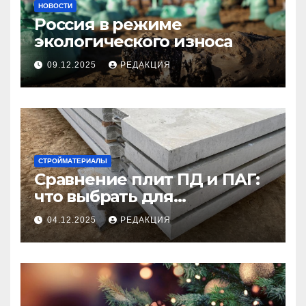
НОВОСТИ
Россия в режиме
экологического износа
09.12.2025
РЕДАКЦИЯ
СТРОЙМАТЕРИАЛЫ
Сравнение плит ПД и ПАГ:
что выбрать для
долговечного и прочного
04.12.2025
РЕДАКЦИЯ
покрытия