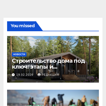
You missed
НОВОСТИ
Строительство дома под
ключ: этапы и
планирование бюджета
19.02.2026
РЕДАКЦИЯ