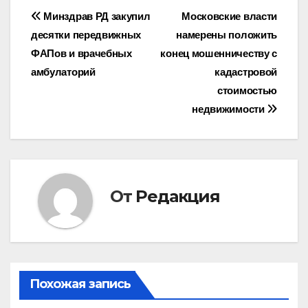
Навигация
Минздрав РД закупил
Московские власти
десятки передвижных
намерены положить
по
ФАПов и врачебных
конец мошенничеству с
записям
амбулаторий
кадастровой
стоимостью
недвижимости
От
Редакция
Похожая запись