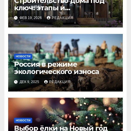
Строительство дома под
ключ: этапы и
планирование бюджета
ФЕВ 19, 2026
РЕДАКЦИЯ
НОВОСТИ
Россия в режиме
экологического износа
ДЕК 9, 2025
РЕДАКЦИЯ
НОВОСТИ
Выбор ёлки на Новый год