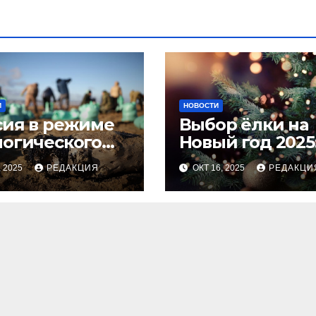
И
НОВОСТИ
сия в режиме
Выбор ёлки на
логического
Новый год 2025
оса
тренды и сове
, 2025
РЕДАКЦИЯ
ОКТ 16, 2025
РЕДАКЦИ
для идеальног
праздника