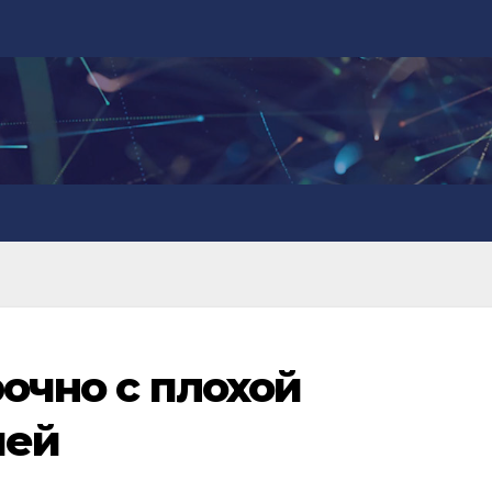
рочно с плохой
ией