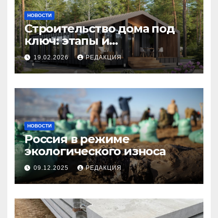
НОВОСТИ
Строительство дома под
ключ: этапы и
планирование бюджета
19.02.2026
РЕДАКЦИЯ
НОВОСТИ
Россия в режиме
экологического износа
09.12.2025
РЕДАКЦИЯ