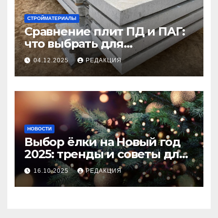
СТРОЙМАТЕРИАЛЫ
Сравнение плит ПД и ПАГ:
что выбрать для
долговечного и прочного
04.12.2025
РЕДАКЦИЯ
покрытия
НОВОСТИ
Выбор ёлки на Новый год
2025: тренды и советы для
идеального праздника
16.10.2025
РЕДАКЦИЯ