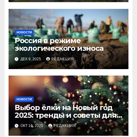
НОВОСТИ
Россия в режиме
экологического износа
ДЕК 9, 2025
РЕДАКЦИЯ
НОВОСТИ
Выбор ёлки на Новый год
2025: тренды и советы для
идеального праздника
ОКТ 16, 2025
РЕДАКЦИЯ