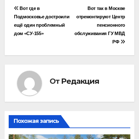
Навигация
Вот где в
Вот так в Москве
Подмосковье достроили
отремонтируют Центр
по
ещё один проблемный
пенсионного
записям
дом «СУ-155»
обслуживания ГУ МВД
РФ
От
Редакция
Похожая запись