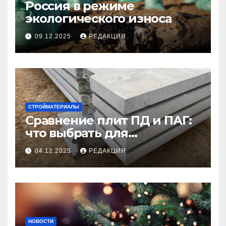
Россия в режиме
экологического износа
09.12.2025
РЕДАКЦИЯ
СТРОЙМАТЕРИАЛЫ
Сравнение плит ПД и ПАГ:
что выбрать для
долговечного и прочного
04.12.2025
РЕДАКЦИЯ
покрытия
НОВОСТИ