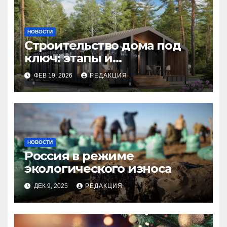
НОВОСТИ
Строительство дома под
ключ: этапы и
планирование бюджета
ФЕВ 19, 2026
РЕДАКЦИЯ
НОВОСТИ
Россия в режиме
экологического износа
ДЕК 9, 2025
РЕДАКЦИЯ