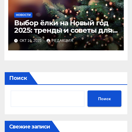
НОВОСТИ
Выбор ёлки на Новый год
2025: тренды и советы для
идеального праздника
ОКТ 16, 2025
РЕДАКЦИЯ
Поиск
Поиск
Свежие записи