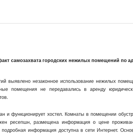
факт самозахвата городских нежилых помещений по а
тий выявлено незаконное использование нежилых помещ
нные помещения не передавались в аренду юридичес
тов.
ван и функционирует хостел. Комнаты в помещении обуст
ожен ресепшн, размещена информация о цене прожива
, подробная информация доступна в сети Интернет. Осно