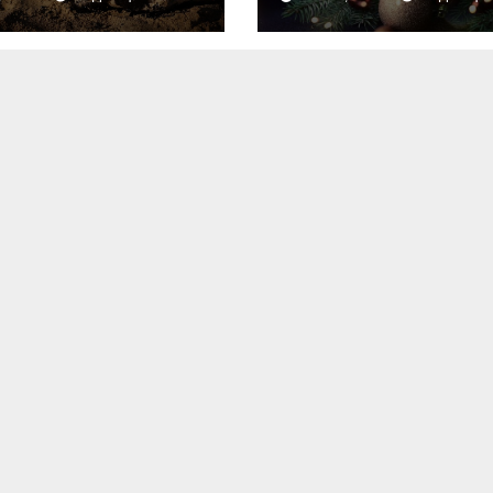
для идеальног
праздника