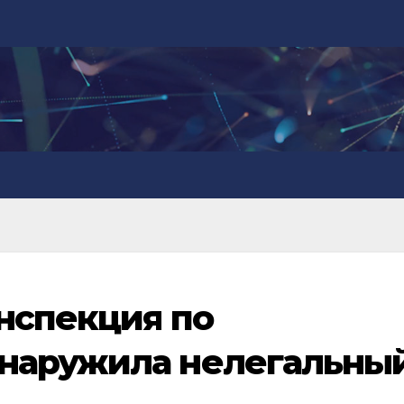
инспекция по
наружила нелегальны