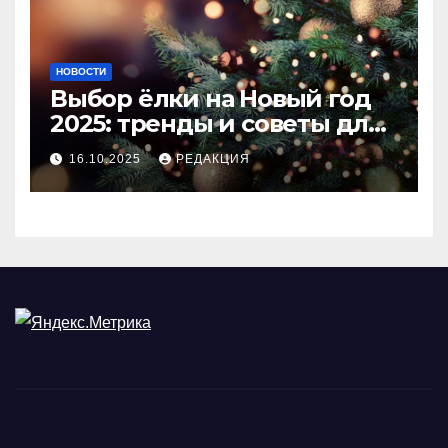
НОВОСТИ
Выбор ёлки на Новый год
2025: тренды и советы для
идеального праздника
16.10.2025
РЕДАКЦИЯ