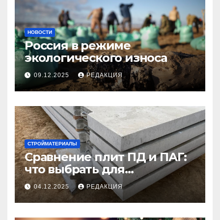
НОВОСТИ
Россия в режиме
экологического износа
09.12.2025
РЕДАКЦИЯ
СТРОЙМАТЕРИАЛЫ
Сравнение плит ПД и ПАГ:
что выбрать для
долговечного и прочного
04.12.2025
РЕДАКЦИЯ
покрытия