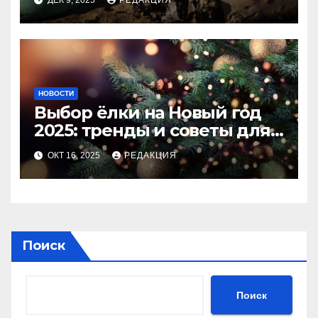
ДЕК 9, 2025
РЕДАКЦИЯ
НОВОСТИ
Выбор ёлки на Новый год
2025: тренды и советы для
идеального праздника
ОКТ 16, 2025
РЕДАКЦИЯ
Поиск
Поиск