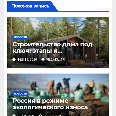
Похожая запись
НОВОСТИ
Строительство дома под
ключ: этапы и
планирование бюджета
ФЕВ 19, 2026
РЕДАКЦИЯ
НОВОСТИ
Россия в режиме
экологического износа