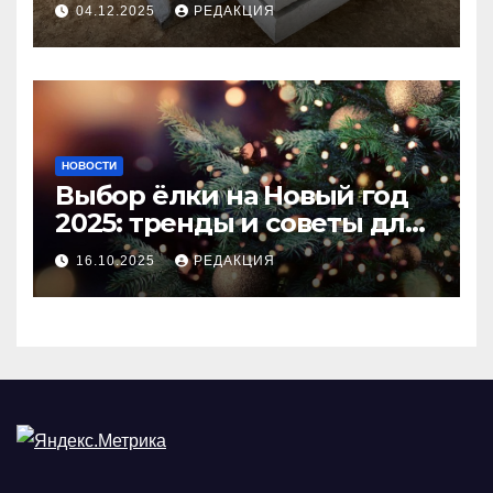
долговечного и прочного
04.12.2025
РЕДАКЦИЯ
покрытия
НОВОСТИ
Выбор ёлки на Новый год
2025: тренды и советы для
идеального праздника
16.10.2025
РЕДАКЦИЯ