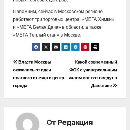
Напомним, сейчас в Московском регионе
работают три торговых центра: «МЕГА Химки»
и «МЕГА Белая Дача» в области, а также
«МЕГА Теплый стан» в Москве.
Навигация
Власти Москвы
Какой современный
оказались от идеи
ФОК с универсальным
по
платного въезда в центр
залом вот-вот введут в
записям
города
Дагестане
От
Редакция