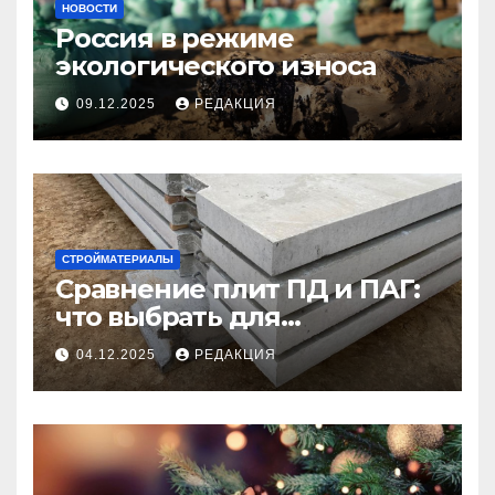
НОВОСТИ
Россия в режиме
экологического износа
09.12.2025
РЕДАКЦИЯ
СТРОЙМАТЕРИАЛЫ
Сравнение плит ПД и ПАГ:
что выбрать для
долговечного и прочного
04.12.2025
РЕДАКЦИЯ
покрытия