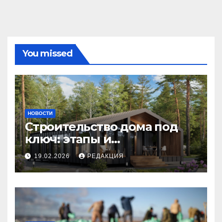
You missed
НОВОСТИ
Строительство дома под
ключ: этапы и
планирование бюджета
19.02.2026
РЕДАКЦИЯ