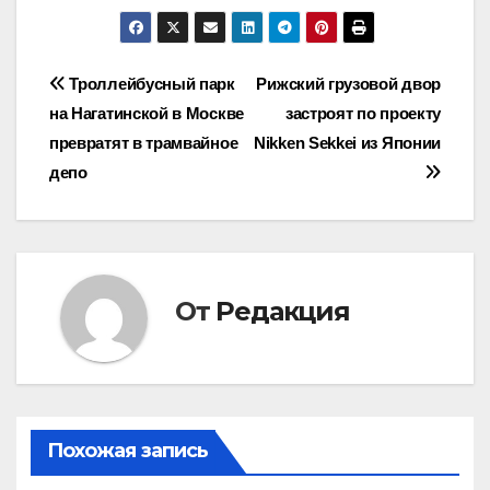
Навигация
Троллейбусный парк
Рижский грузовой двор
на Нагатинской в Москве
застроят по проекту
по
превратят в трамвайное
Nikken Sekkei из Японии
записям
депо
От
Редакция
Похожая запись