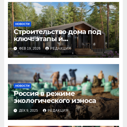
НОВОСТИ
Строительство дома под
ключ: этапы и
планирование бюджета
ФЕВ 19, 2026
РЕДАКЦИЯ
НОВОСТИ
Россия в режиме
экологического износа
ДЕК 9, 2025
РЕДАКЦИЯ