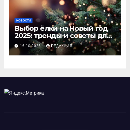
НОВОСТИ
Выбор ёлки на Новый год
2025: тренды и советы для
идеального праздника
16.10.2025
РЕДАКЦИЯ