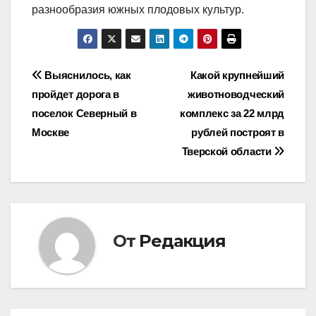
разнообразия южных плодовых культур.
Навигация
Выяснилось, как
Какой крупнейший
пройдет дорога в
животноводческий
по
поселок Северный в
комплекс за 22 млрд
записям
Москве
рублей построят в
Тверской области
От
Редакция