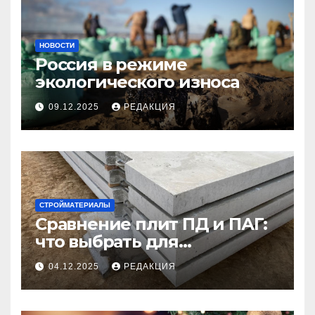
НОВОСТИ
Россия в режиме
экологического износа
09.12.2025
РЕДАКЦИЯ
СТРОЙМАТЕРИАЛЫ
Сравнение плит ПД и ПАГ:
что выбрать для
долговечного и прочного
04.12.2025
РЕДАКЦИЯ
покрытия