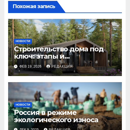
Похожая запись
НОВОСТИ
Строительство дома под
ключ: этапы и
планирование бюджета
ФЕВ 19, 2026
РЕДАКЦИЯ
НОВОСТИ
Россия в режиме
экологического износа
ДЕК 9, 2025
РЕДАКЦИЯ