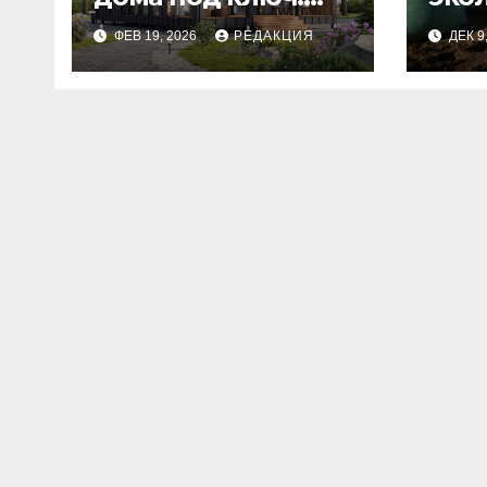
этапы и
изн
ФЕВ 19, 2026
РЕДАКЦИЯ
ДЕК 9
планирование
бюджета