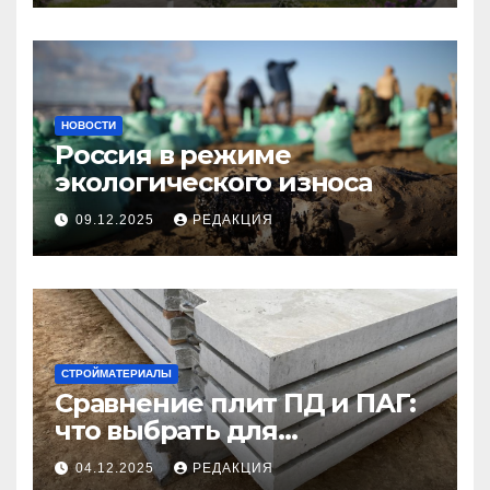
НОВОСТИ
Россия в режиме
экологического износа
09.12.2025
РЕДАКЦИЯ
СТРОЙМАТЕРИАЛЫ
Сравнение плит ПД и ПАГ:
что выбрать для
долговечного и прочного
04.12.2025
РЕДАКЦИЯ
покрытия