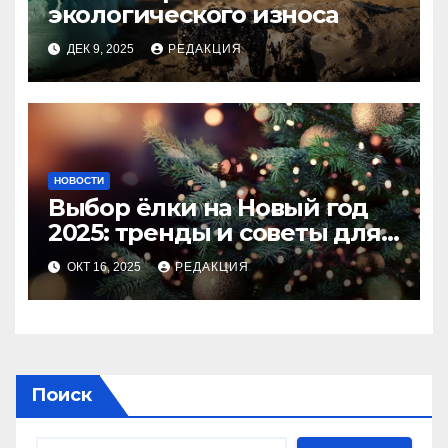
экологического износа
ДЕК 9, 2025
РЕДАКЦИЯ
НОВОСТИ
Выбор ёлки на Новый год
2025: тренды и советы для
идеального праздника
ОКТ 16, 2025
РЕДАКЦИЯ
Поиск