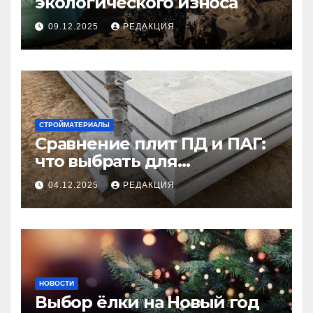
экологического износа
09.12.2025
РЕДАКЦИЯ
СТРОЙМАТЕРИАЛЫ
Сравнение плит ПД и ПАГ:
что выбрать для
долговечного и прочного
04.12.2025
РЕДАКЦИЯ
покрытия
НОВОСТИ
Выбор ёлки на Новый год