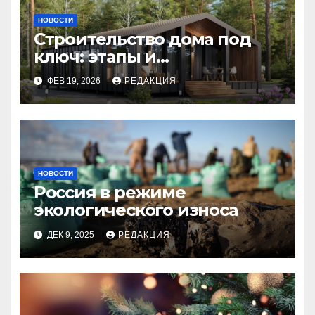
НОВОСТИ
Строительство дома под
ключ: этапы и
планирование бюджета
ФЕВ 19, 2026
РЕДАКЦИЯ
НОВОСТИ
Россия в режиме
экологического износа
ДЕК 9, 2025
РЕДАКЦИЯ