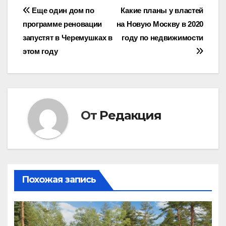
Навигация
Еще один дом по
Какие планы у властей
программе реновации
на Новую Москву в 2020
по
запустят в Черемушках в
году по недвижимости
записям
этом году
От
Редакция
Похожая запись