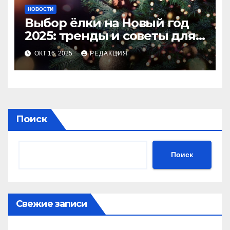
НОВОСТИ
Выбор ёлки на Новый год
2025: тренды и советы для
идеального праздника
ОКТ 16, 2025
РЕДАКЦИЯ
Поиск
Поиск
Свежие записи