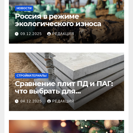
НОВОСТИ
Россия в режиме
экологического износа
09.12.2025
РЕДАКЦИЯ
СТРОЙМАТЕРИАЛЫ
Сравнение плит ПД и ПАГ:
что выбрать для
долговечного и прочного
04.12.2025
РЕДАКЦИЯ
покрытия