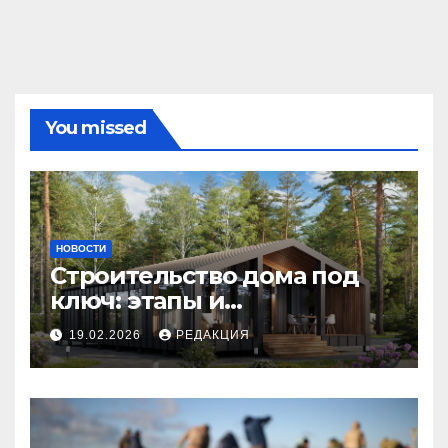
You missed
НОВОСТИ
Строительство дома под
ключ: этапы и
планирование бюджета
19.02.2026
РЕДАКЦИЯ