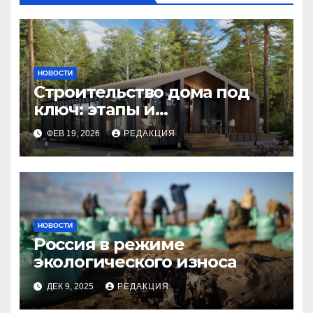
НОВОСТИ
Строительство дома под
ключ: этапы и
планирование бюджета
ФЕВ 19, 2026
РЕДАКЦИЯ
НОВОСТИ
Россия в режиме
экологического износа
ДЕК 9, 2025
РЕДАКЦИЯ