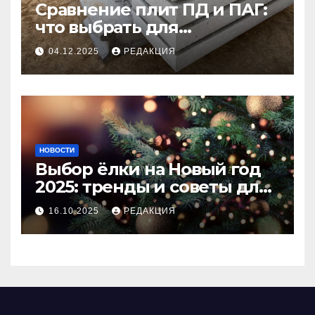
Сравнение плит ПД и ПАГ:
что выбрать для
долговечного и прочного
04.12.2025
РЕДАКЦИЯ
покрытия
НОВОСТИ
Выбор ёлки на Новый год
2025: тренды и советы для
идеального праздника
16.10.2025
РЕДАКЦИЯ