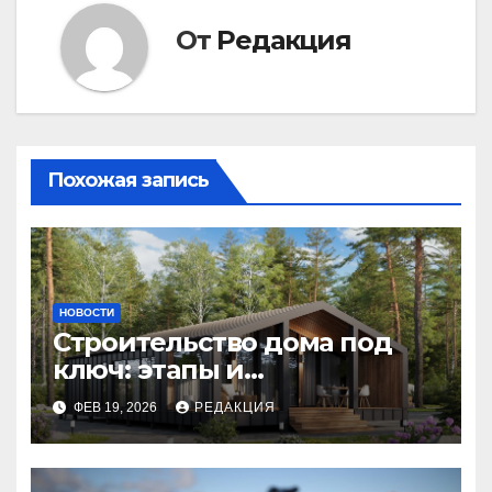
От
Редакция
Похожая запись
НОВОСТИ
Строительство дома под
ключ: этапы и
планирование бюджета
ФЕВ 19, 2026
РЕДАКЦИЯ