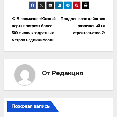
Навигация
В промзоне «Южный
Продлен срок действия
порт» построят более
разрешений на
по
500 тысяч квадратных
строительство
записям
метров недвижимости
От
Редакция
Похожая запись