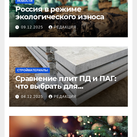
НОВОСТИ
Россия в режиме
экологического износа
09.12.2025
РЕДАКЦИЯ
СТРОЙМАТЕРИАЛЫ
Сравнение плит ПД и ПАГ:
что выбрать для
долговечного и прочного
04.12.2025
РЕДАКЦИЯ
покрытия