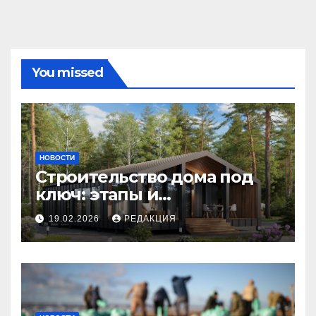
You missed
НОВОСТИ
Строительство дома под
ключ: этапы и
планирование бюджета
19.02.2026
РЕДАКЦИЯ