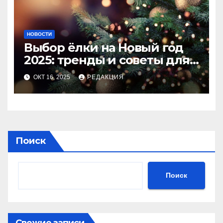
НОВОСТИ
Выбор ёлки на Новый год
2025: тренды и советы для
идеального праздника
ОКТ 16, 2025
РЕДАКЦИЯ
Поиск
Поиск
Свежие записи