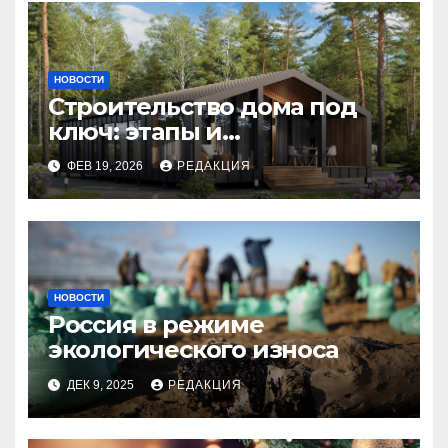
НОВОСТИ
Строительство дома под
ключ: этапы и
планирование бюджета
ФЕВ 19, 2026
РЕДАКЦИЯ
НОВОСТИ
Россия в режиме
экологического износа
ДЕК 9, 2025
РЕДАКЦИЯ