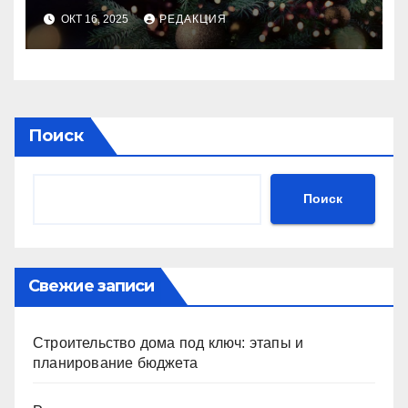
идеального праздника
ОКТ 16, 2025
РЕДАКЦИЯ
Поиск
Поиск
Свежие записи
Строительство дома под ключ: этапы и
планирование бюджета