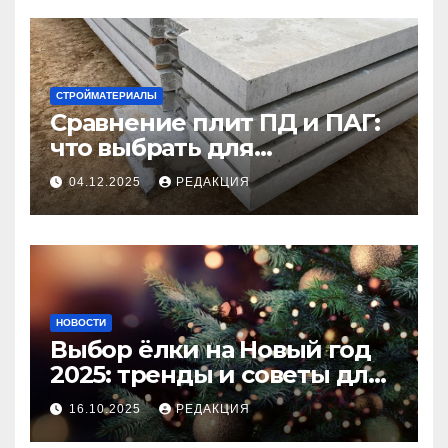
СТРОЙМАТЕРИАЛЫ
Сравнение плит ПД и ПАГ:
что выбрать для
долговечного и прочного
04.12.2025
РЕДАКЦИЯ
покрытия
НОВОСТИ
Выбор ёлки на Новый год
2025: тренды и советы для
идеального праздника
16.10.2025
РЕДАКЦИЯ