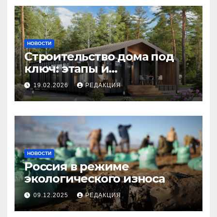
НОВОСТИ
Строительство дома под
ключ: этапы и
планирование бюджета
19.02.2026
РЕДАКЦИЯ
НОВОСТИ
Россия в режиме
экологического износа
09.12.2025
РЕДАКЦИЯ