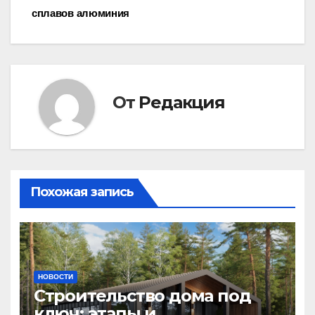
записям
сплавов алюминия
От
Редакция
Похожая запись
НОВОСТИ
Строительство дома под
ключ: этапы и