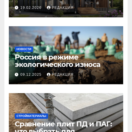
планирование бюджета
19.02.2026
РЕДАКЦИЯ
НОВОСТИ
Россия в режиме
экологического износа
09.12.2025
РЕДАКЦИЯ
СТРОЙМАТЕРИАЛЫ
Сравнение плит ПД и ПАГ:
что выбрать для