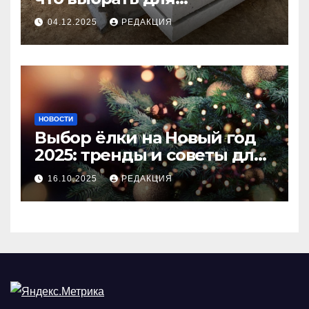
долговечного и прочного
04.12.2025
РЕДАКЦИЯ
покрытия
НОВОСТИ
Выбор ёлки на Новый год
2025: тренды и советы для
идеального праздника
16.10.2025
РЕДАКЦИЯ