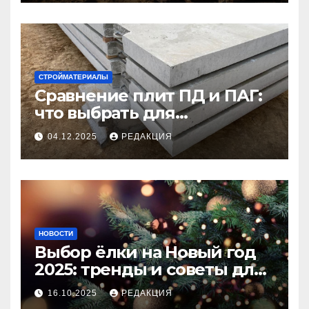
СТРОЙМАТЕРИАЛЫ
Сравнение плит ПД и ПАГ:
что выбрать для
долговечного и прочного
04.12.2025
РЕДАКЦИЯ
покрытия
НОВОСТИ
Выбор ёлки на Новый год
2025: тренды и советы для
идеального праздника
16.10.2025
РЕДАКЦИЯ