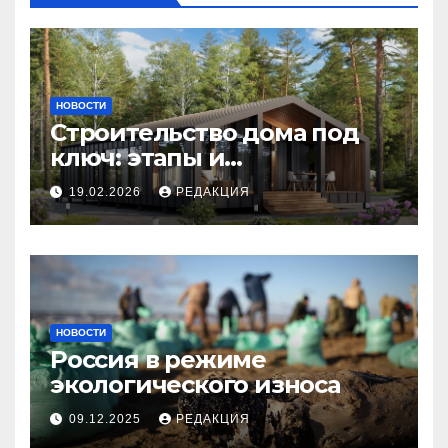
НОВОСТИ
Строительство дома под
ключ: этапы и
планирование бюджета
19.02.2026
РЕДАКЦИЯ
НОВОСТИ
Россия в режиме
экологического износа
09.12.2025
РЕДАКЦИЯ