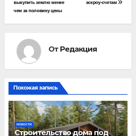
по
выкупить землю менее
эскроу-счетам
записям
чем за половину цены
От
Редакция
Похожая запись
НОВОСТИ
Строительство дома под