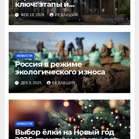
ключ: этапы и
планирование бюджета
ФЕВ 19, 2026
РЕДАКЦИЯ
НОВОСТИ
Россия в режиме
экологического износа
ДЕК 9, 2025
РЕДАКЦИЯ
НОВОСТИ
Выбор ёлки на Новый год