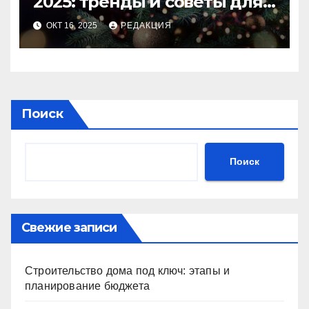
2025: тренды и советы для
идеального праздника
ОКТ 16, 2025
РЕДАКЦИЯ
Поиск
Поиск
Свежие записи
Строительство дома под ключ: этапы и
планирование бюджета