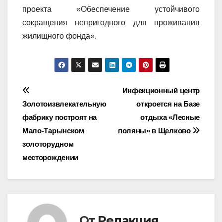
проекта «Обеспечение устойчивого
сокращения непригодного для проживания
жилищного фонда».
Навигация
Инфекционный центр
Золотоизвлекательную
откроется на Базе
по
фабрику построят на
отдыха «Лесные
записям
Мало-Тарынском
поляны» в Щелково
золоторудном
месторождении
От
Редакция