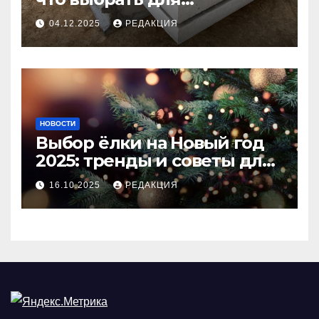
долговечного и прочного
04.12.2025
РЕДАКЦИЯ
покрытия
НОВОСТИ
Выбор ёлки на Новый год
2025: тренды и советы для
идеального праздника
16.10.2025
РЕДАКЦИЯ