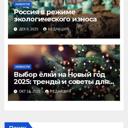
НОВОСТИ
Россия в режиме
экологического износа
ДЕК 9, 2025
РЕДАКЦИЯ
НОВОСТИ
Выбор ёлки на Новый год
2025: тренды и советы для
идеального праздника
ОКТ 16, 2025
РЕДАКЦИЯ
Поиск