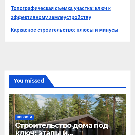
Топографическая съемка участка: ключ к
эффективному землеустройству
Каркасное строительство: плюсы и минусы
You missed
НОВОСТИ
Строительство дома под
ключ: этапы и