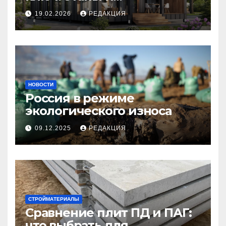
планирование бюджета
19.02.2026
РЕДАКЦИЯ
НОВОСТИ
Россия в режиме
экологического износа
09.12.2025
РЕДАКЦИЯ
СТРОЙМАТЕРИАЛЫ
Сравнение плит ПД и ПАГ:
что выбрать для